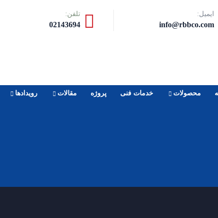
ایمیل:
تلفن:
02143694
info@rbbco.com
ه
محصولات
خدمات فنی
پروژه
مقالات
رویدادها